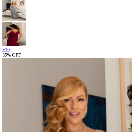
+
10
35% OFF