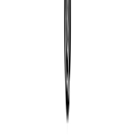
Acesse sua conta
Início
.
Look Inteiro
.
Macacões
Início
.
Look Inteiro
.
Macacões
Macacões
Não temos resultados para sua pesquisa. Por favor, tente com outros
filtros.