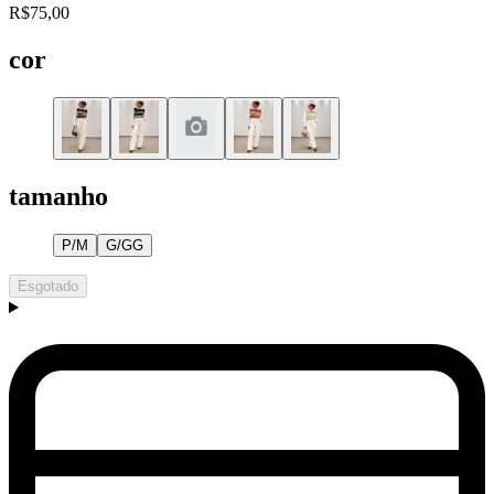
R$75,00
cor
tamanho
P/M
G/GG
Esgotado