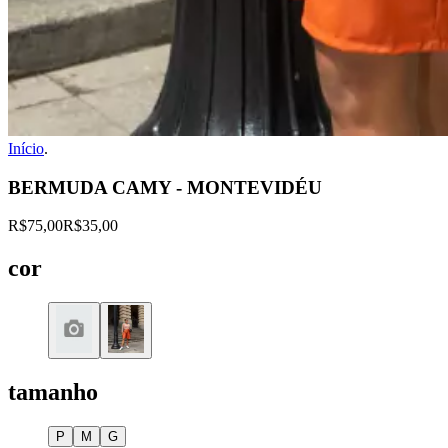
Início
.
BERMUDA CAMY - MONTEVIDÉU
R$75,00
R$35,00
cor
tamanho
P
M
G